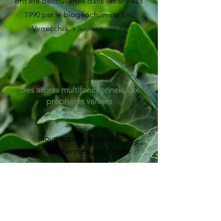
ont été découvertes dans les années
1990 par le biogéochimiste Eric
Verrecchia. »
(source Wikipedia)
Des arbres multifonctionnels aux
propriétés variées
Nous appelons arbres
multifonctionnels des arbres
choisis pour l’ensemble de leurs
fonctions, qui peuvent être
l’oxalogénèse, la production de
nourriture pour les humains, pour le
bétail ou la faune sauvage,