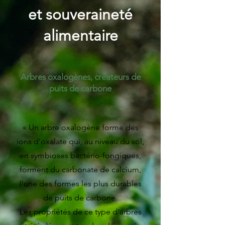
et souveraineté
alimentaire
Arbres oxalogènes, créateurs de
puits de carbone
« Un arbre oxalogène forme des
ions d’oxalate qui, au niveau du sol,
en symbioses bactério-fongiques,
forment du carbonate de calcium,
l’une des formes les plus durables
de puits de carbone.
Les propriétés de ce type d’arbres