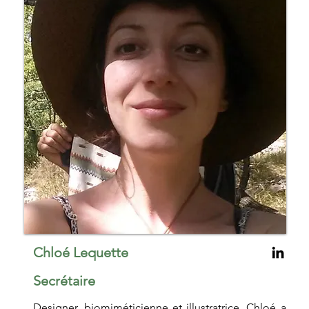
Chloé Lequette
Secrétaire
Designer, biomiméticienne et illustratrice, Chloé a